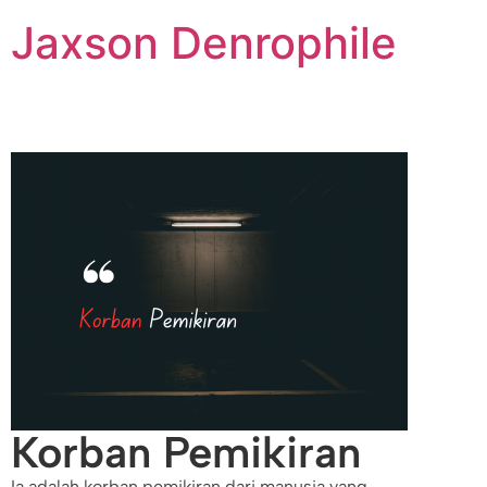
Jaxson Denrophile
Korban Pemikiran
Ia adalah korban pemikiran dari manusia yang