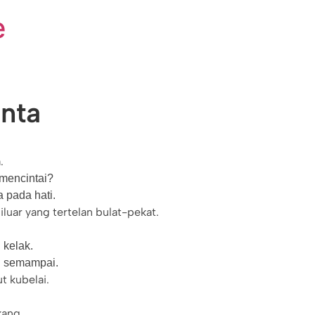
e
nta
.
mencintai?
 pada hati.
diluar yang tertelan bulat-pekat.
 kelak.
i semampai.
t kubelai.
kang.