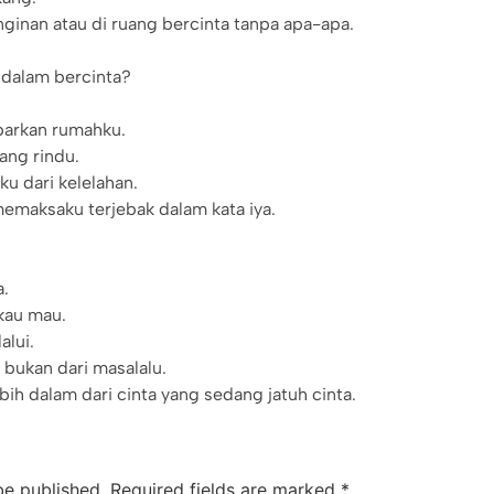
nginan atau di ruang bercinta tanpa apa-apa.
 dalam bercinta?
arkan rumahku.
ang rindu.
u dari kelelahan.
memaksaku terjebak dalam kata iya.
a.
 kau mau.
alui.
 bukan dari masalalu.
ih dalam dari cinta yang sedang jatuh cinta.
be published.
Required fields are marked
*