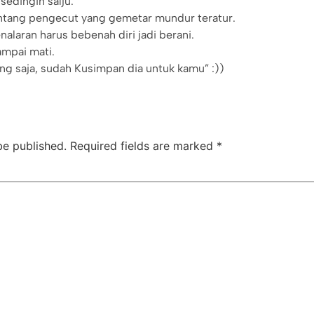
 sedingin salju.
entang pengecut yang gemetar mundur teratur.
nalaran harus bebenah diri jadi berani.
ampai mati.
ng saja, sudah Kusimpan dia untuk kamu” :))
be published.
Required fields are marked
*