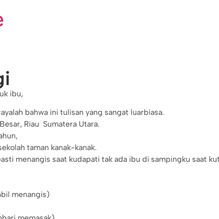
e
gi
uk ibu,
ayalah bahwa ini tulisan yang sangat luarbiasa.
Besar, Riau Sumatera Utara.
ahun,
sekolah taman kanak-kanak.
pasti menangis saat kudapati tak ada ibu di sampingku saat ku
mbil menangis)
mbari memasak)