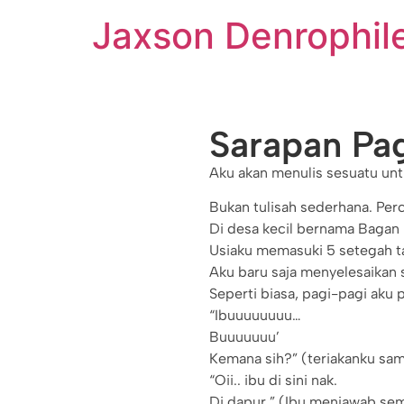
Jaxson Denrophil
Sarapan Pa
Aku akan menulis sesuatu unt
Bukan tulisah sederhana. Perc
Di desa kecil bernama Bagan 
Usiaku memasuki 5 setegah t
Aku baru saja menyelesaikan 
Seperti biasa, pagi-pagi aku 
“Ibuuuuuuuu…
Buuuuuuu’
Kemana sih?” (teriakanku sa
“Oii.. ibu di sini nak.
Di dapur.” (Ibu menjawab se