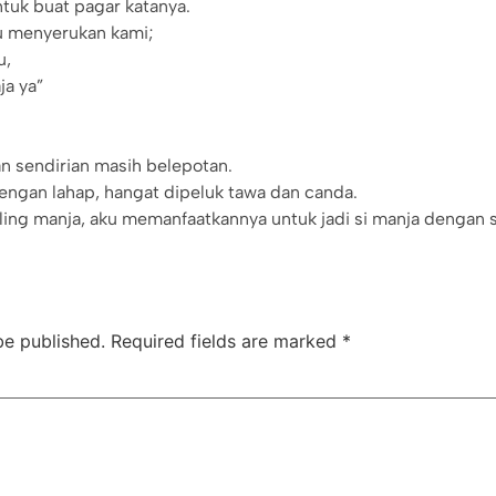
uk buat pagar katanya.
u menyerukan kami;
u,
ja ya”
an sendirian masih belepotan.
ngan lahap, hangat dipeluk tawa dan canda.
ling manja, aku memanfaatkannya untuk jadi si manja dengan
be published.
Required fields are marked
*