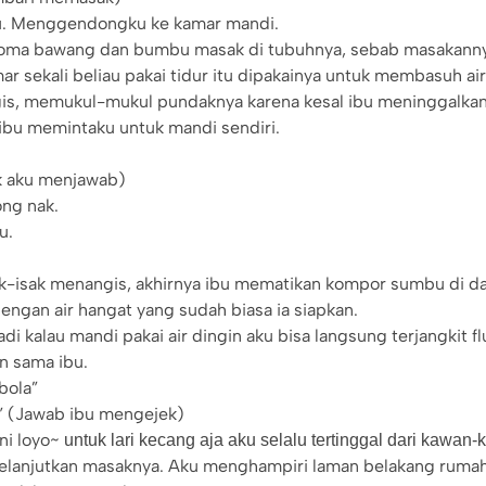
. Menggendongku ke kamar mandi.
 aroma bawang dan bumbu masak di tubuhnya, sebab masakan
r sekali beliau pakai tidur itu dipakainya untuk membasuh ai
is, memukul-mukul pundaknya karena kesal ibu meninggalkanku
ibu memintaku untuk mandi sendiri.
ak aku menjawab)
ng nak.
u.
ak-isak menangis, akhirnya ibu mematikan kompor sumbu di d
gan air hangat yang sudah biasa ia siapkan.
di kalau mandi pakai air dingin aku bisa langsung terjangkit fl
in sama ibu.
bola”
” (Jawab ibu mengejek)
ni loyo~
untuk lari kecang aja aku selalu tertinggal dari kawan
elanjutkan masaknya. Aku menghampiri laman belakang rumah.