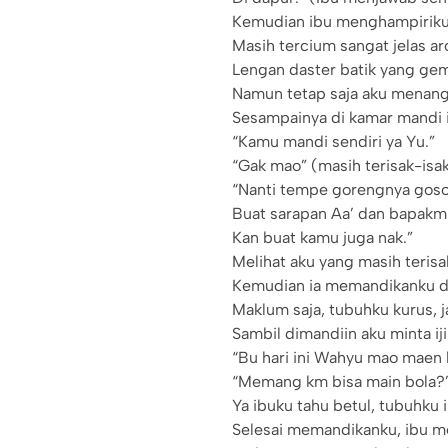
Kemudian ibu menghampiriku
Masih tercium sangat jelas
Lengan daster batik yang gema
Namun tetap saja aku menang
Sesampainya di kamar mandi 
“Kamu mandi sendiri ya Yu.”
“Gak mao” (masih terisak-is
“Nanti tempe gorengnya goso
Buat sarapan Aa’ dan bapakm
Kan buat kamu juga nak.”
Melihat aku yang masih teris
Kemudian ia memandikanku den
Maklum saja, tubuhku kurus, ja
Sambil dimandiin aku minta ij
“Bu hari ini Wahyu mao maen 
“Memang km bisa main bola?
Ya ibuku tahu betul, tubuhku i
Selesai memandikanku, ibu m