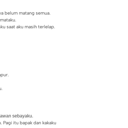
nya belum matang semua.
rmataku.
 saat aku masih terlelap.
apur.
u.
-kawan sebayaku.
 Pagi itu bapak dan kakaku