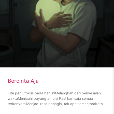
Bercinta Aja
Kita perlu fokus pada hari iniMelangkah dari penyesalan
waktuMenjauhi bayang ambisi Pastikan saja semua
terkonversiMenjadi rasa bahagia, tak apa sementaraKata